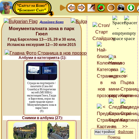
“Сайтът на Божо”
“Божовият Сайт”
Дизайнер Божо
Монументалната зона в парк
Гюел
Град Барселона 13—15, 29 и 30 юли,
Испанска екскурзия 12—30 юли 2015
Албуми в категорията (1):
Сграда на портиерите /
пазачите (Casa del
Guarda) и Исторически
музей (MUHBA)
експозиция Гюел, Гауди
и Барселона, израз на
един градски идеал -
Монументалната зона в
парк Гюел
(9)
Снимки в албума (27):
Файлове
Помощ