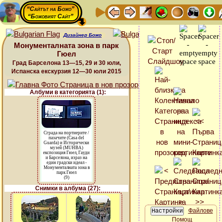
“Сайтът на Божо”
“Божовият Сайт”
Дизайнер Божо
Монументалната зона в парк
Гюел
Град Барселона 13—15, 29 и 30 юли,
Испанска екскурзия 12—30 юли 2015
Албуми в категорията (1):
Сграда на портиерите /
пазачите (Casa del
Guarda) и Исторически
музей (MUHBA)
експозиция Гюел, Гауди
и Барселона, израз на
един градски идеал -
Монументалната зона в
парк Гюел
(9)
Снимки в албума (27):
Файлове
Помощ