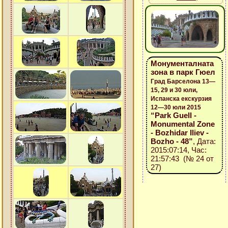
Монументалната
зона в парк Гюел
Град Барселона 13—
15, 29 и 30 юли,
Испанска екскурзия
12—30 юли 2015
“Park Guell -
Monumental Zone
- Bozhidar Iliev -
Bozho - 48”
, Дата:
2015:07:14, Час:
21:57:43 (№ 24 от
27)