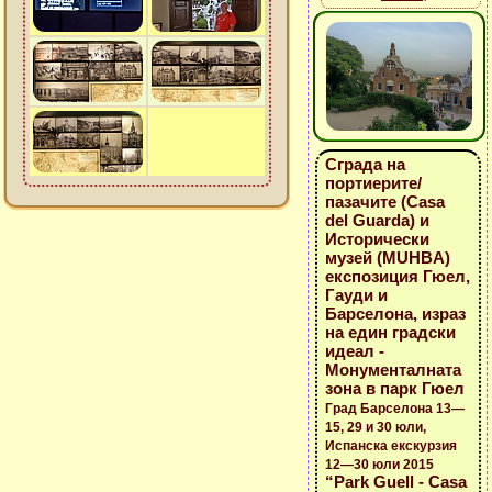
Сграда на
портиерите/
пазачите (Casa
del Guarda) и
Исторически
музей (MUHBA)
експозиция Гюел,
Гауди и
Барселона, израз
на един градски
идеал -
Монументалната
зона в парк Гюел
Град Барселона 13—
15, 29 и 30 юли,
Испанска екскурзия
12—30 юли 2015
“Park Guell - Casa