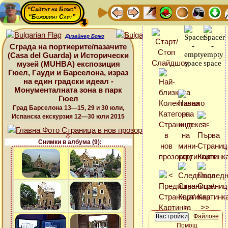
“Сайтът на Божо”
“Божовият Сайт”
Дизайнер Божо
Сграда на портиерите/пазачите
(Casa del Guarda) и Исторически
музей (MUHBA) експозиция
Гюел, Гауди и Барселона, израз
на един градски идеал -
Монументалната зона в парк
Гюел
Град Барселона 13—15, 29 и 30 юли,
Испанска екскурзия 12—30 юли 2015
Снимки в албума (9):
Файлове
Помощ