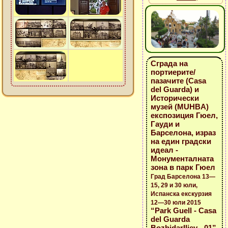
Сграда на
портиерите/
пазачите (Casa
del Guarda) и
Исторически
музей (MUHBA)
експозиция Гюел,
Гауди и
Барселона, израз
на един градски
идеал -
Монументалната
зона в парк Гюел
Град Барселона 13—
15, 29 и 30 юли,
Испанска екскурзия
12—30 юли 2015
“Park Guell - Casa
del Guarda
BozhidarIliev - 01”
,