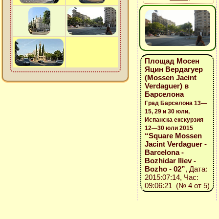
Площад Мосен
Яцин Вердагуер
(Mossen Jacint
Verdaguer) в
Барселона
Град Барселона 13—
15, 29 и 30 юли,
Испанска екскурзия
12—30 юли 2015
“Square Mossen
Jacint Verdaguer -
Barcelona -
Bozhidar Iliev -
Bozho - 02”
, Дата:
2015:07:14, Час:
09:06:21 (№ 4 от 5)