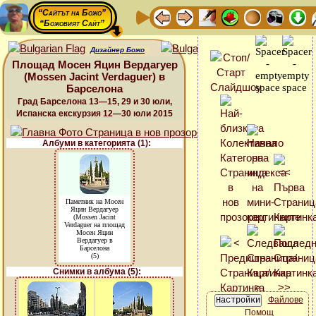
“Сайтът на Божо”
“Божовият Сайт”
Дизайнер Божо
Площад Мосен Яцин Вердагуер
(Mossen Jacint Verdaguer) в
Барселона
Град Барселона 13—15, 29 и 30 юли,
Испанска екскурзия 12—30 юли 2015
Албуми в категорията (1):
Паметник на Мосен
Яцин Вердагуер
(Mossen Jacint
Verdaguer на площад
Мосен Яцин
Вердагуер в
Барселона
(5)
Снимки в албума (5):
Файлове
Помощ