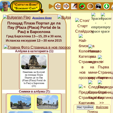
“Сайтът на Божо”
“Божовият Сайт”
Дизайнер Божо
Площад Плаза Портал де ла
Пау (Plaza (Placa) Portal de la
Pau) в Барселона
Град Барселона 13—15, 29 и 30 юли,
Испанска екскурзия 12—30 юли 2015
Албуми в категорията (1):
Паметник на Колумб
на площад Плаза
Портал де ла Пау
(Plaza (Placa) Portal de
la Pau) в Барселона
(21)
Снимки в албума (7):
Файлове
Помощ