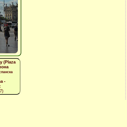
 (Plaza
елона
спанска
a -
:
7)