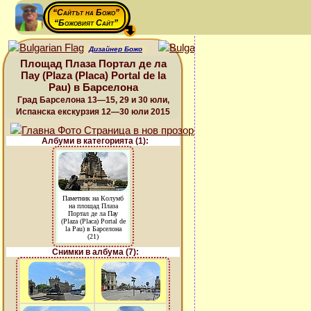
“Сайтът на Божо”
“Божовият Сайт”
Дизайнер Божо
Площад Плаза Портал де ла
Пау (Plaza (Placa) Portal de la
Pau) в Барселона
Град Барселона 13—15, 29 и 30 юли,
Испанска екскурзия 12—30 юли 2015
Албуми в категорията (1):
Паметник на Колумб
на площад Плаза
Портал де ла Пау
(Plaza (Placa) Portal de
la Pau) в Барселона
(21)
Снимки в албума (7):