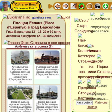
“Сайтът на Божо”
“Божовият Сайт”
Дизайнер Божо
Площад Еспаня (Placa
d'Espanya) в град Барселона
Град Барселона 13—15, 29 и 30 юли,
Испанска екскурзия 12—30 юли 2015
Албуми в категорията (7):
Хотел Каталуния
Търговски център Лас
Барселона плаза
Аренас (Las Arenas) на
(Catalonia Barcelona
площад Еспаня (Placa
Plaza) на площад
d'Espanya) в Барселона
Еспаня (Placa
(4)
d'Espanya) в Барселона
(2)
Гледки от върха на
Панаир Барселона
Файлове
търговски център Лас
((Fira de Barcelona)) на
Помощ
Аренас (Las Arenas) на
площад Еспаня (Placa
площад Еспаня (Placa
d'Espanya) в Барселона