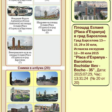
d'Espanya) в Барселона
(10)
(40)
Фондация Форум
Амбиентал (Fòrum
Шадраван на площад
Ambiental) на площад
Еспаня (Placa
Еспаня (Placa
Площад Еспаня
d'Espanya) в град
d'Espanya) в Барселона
Барселона
(Placa d'Espanya)
(3)
(6)
в град Барселона
Град Барселона 13—
15, 29 и 30 юли,
Испанска екскурзия
Венецианските кули на
12—30 юли 2015
площад Еспаня (Placa
“Placa d'Espanya -
d'Espanya) в град
Барселона
Barcelona -
(7)
Bozhidar Iliev -
Снимки в албума (20):
Bozho - 35”
, Дата:
2015:07:29, Час:
13:31:24 (№ 20 от
20)