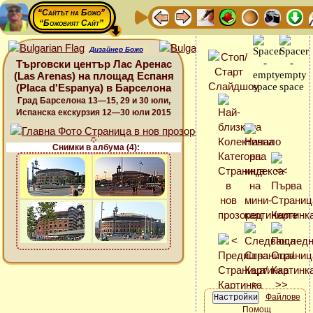
“Сайтът на Божо”
“Божовият Сайт”
Дизайнер Божо
Търговски център Лас Аренас
(Las Arenas) на площад Еспаня
(Placa d'Espanya) в Барселона
Град Барселона 13—15, 29 и 30 юли,
Испанска екскурзия 12—30 юли 2015
Снимки в албума (4):
Файлове
Помощ