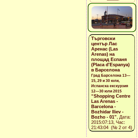
Търговски
център Лас
Аренас (Las
Arenas) на
площад Еспаня
(Placa d'Espanya)
в Барселона
Град Барселона 13—
15, 29 и 30 юли,
Испанска екскурзия
12—30 юли 2015
“Shopping Centre
Las Arenas -
Barcelona -
Bozhidar Iliev -
Bozho - 01”
, Дата:
2015:07:13, Час:
21:43:04 (№ 2 от 4)