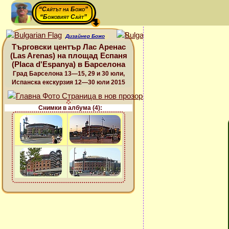
“Сайтът на Божо”
“Божовият Сайт”
Дизайнер Божо
Търговски център Лас Аренас
(Las Arenas) на площад Еспаня
(Placa d'Espanya) в Барселона
Град Барселона 13—15, 29 и 30 юли,
Испанска екскурзия 12—30 юли 2015
Снимки в албума (4):