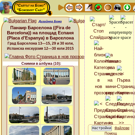
“Сайтът на Божо”
“Божовият Сайт”
Дизайнер Божо
Панаир Барселона ((Fira de
Barcelona)) на площад Еспаня
(Placa d'Espanya) в Барселона
Град Барселона 13—15, 29 и 30 юли,
Испанска екскурзия 12—30 юли 2015
Снимки в албума (10):
Файлове
Помощ