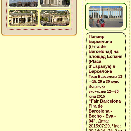
Панаир
Барселона
((Fira de
Barcelona)) на
площад Еспаня
(Placa
d'Espanya) в
Барселона
Град Барселона 13
—15, 29 и 30 юли,
Испанска
екскурзия 12—30
юли 2015
“Fair Barcelona
Fira de
Barcelona -
Becho - Eva -
04”
, Дата:
2015:07:29, Час:
20:14:24 (№ 2 от