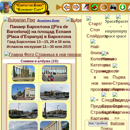
“Сайтът на Божо”
“Божовият Сайт”
Дизайнер Божо
Панаир Барселона ((Fira de
Barcelona)) на площад Еспаня
(Placa d'Espanya) в Барселона
Град Барселона 13—15, 29 и 30 юли,
Испанска екскурзия 12—30 юли 2015
Снимки в албума (10):
Файлове
Помощ