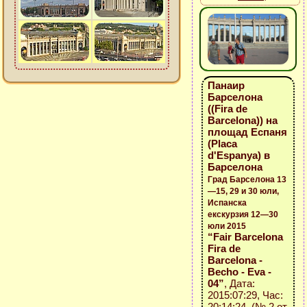
Панаир
Барселона
((Fira de
Barcelona)) на
площад Еспаня
(Placa
d'Espanya) в
Барселона
Град Барселона 13
—15, 29 и 30 юли,
Испанска
екскурзия 12—30
юли 2015
“Fair Barcelona
Fira de
Barcelona -
Becho - Eva -
04”
, Дата:
2015:07:29, Час:
20:14:24 (№ 2 от