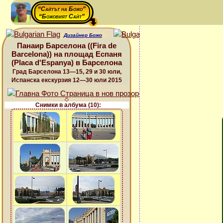
“Сайтът на Божо”
“Божовият Сайт”
Дизайнер Божо
Панаир Барселона ((Fira de
Barcelona)) на площад Еспаня
(Placa d'Espanya) в Барселона
Град Барселона 13—15, 29 и 30 юли,
Испанска екскурзия 12—30 юли 2015
Снимки в албума (10):