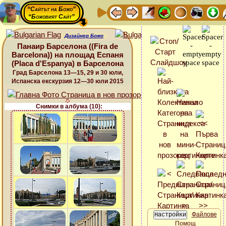
“Сайтът на Божо”
“Божовият Сайт”
Дизайнер Божо
Панаир Барселона ((Fira de
Barcelona)) на площад Еспаня
(Placa d'Espanya) в Барселона
Град Барселона 13—15, 29 и 30 юли,
Испанска екскурзия 12—30 юли 2015
Снимки в албума (10):
Файлове
Помощ