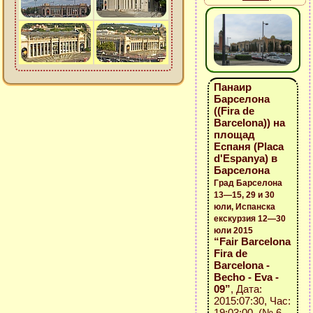
Панаир
Барселона
((Fira de
Barcelona)) на
площад
Еспаня (Placa
d'Espanya) в
Барселона
Град Барселона
13—15, 29 и 30
юли, Испанска
екскурзия 12—30
юли 2015
“Fair Barcelona
Fira de
Barcelona -
Becho - Eva -
09”
, Дата:
2015:07:30, Час:
19:03:00 (№ 6