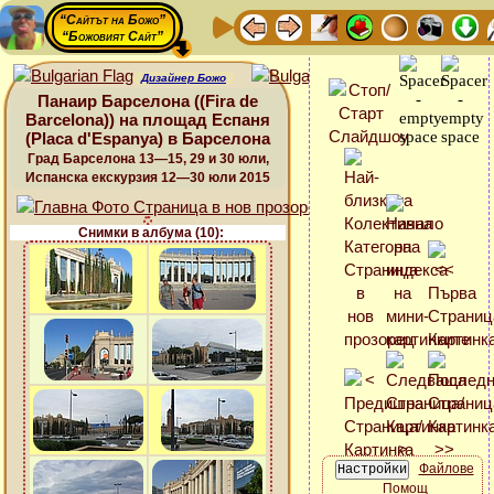
“Сайтът на Божо”
“Божовият Сайт”
Дизайнер Божо
Панаир Барселона ((Fira de
Barcelona)) на площад Еспаня
(Placa d'Espanya) в Барселона
Град Барселона 13—15, 29 и 30 юли,
Испанска екскурзия 12—30 юли 2015
Снимки в албума (10):
Файлове
Помощ