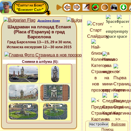
“Сайтът на Божо”
“Божовият Сайт”
Дизайнер Божо
Шадраван на площад Еспаня
(Placa d'Espanya) в град
Барселона
Град Барселона 13—15, 29 и 30 юли,
Испанска екскурзия 12—30 юли 2015
Снимки в албума (6):
Файлове
Помощ