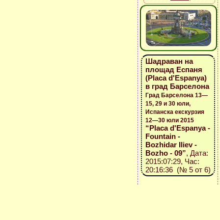
Шадраван на
площад Еспаня
(Placa d'Espanya)
в град Барселона
Град Барселона 13—
15, 29 и 30 юли,
Испанска екскурзия
12—30 юли 2015
“Placa d'Espanya -
Fountain -
Bozhidar Iliev -
Bozho - 09”
, Дата:
2015:07:29, Час:
20:16:36 (№ 5 от 6)