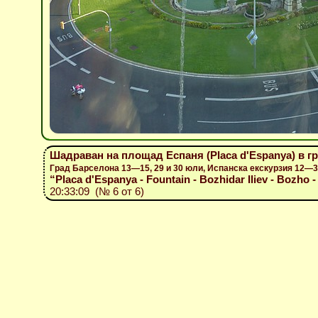
Шадраван на площад Еспаня (Placa d'Espanya) в г
Град Барселона 13—15, 29 и 30 юли, Испанска екскурзия 12—
“Placa d'Espanya - Fountain - Bozhidar Iliev - Bozho -
20:33:09 (№ 6 от 6)