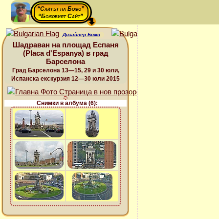
“Сайтът на Божо”
“Божовият Сайт”
Дизайнер Божо
Шадраван на площад Еспаня
(Placa d'Espanya) в град
Барселона
Град Барселона 13—15, 29 и 30 юли,
Испанска екскурзия 12—30 юли 2015
Снимки в албума (6):