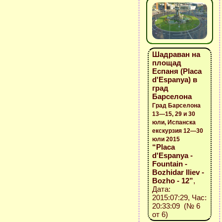
Шадраван на
площад
Еспаня (Placa
d'Espanya) в
град
Барселона
Град Барселона
13—15, 29 и 30
юли, Испанска
екскурзия 12—30
юли 2015
“Placa
d'Espanya -
Fountain -
Bozhidar Iliev -
Bozho - 12”
,
Дата:
2015:07:29, Час:
20:33:09 (№ 6
от 6)