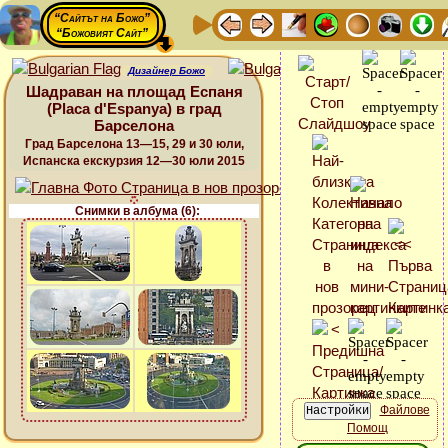
“Сайтът на Божо”
“Божовият Сайт”
Дизайнер Божо
Шадраван на площад Еспаня
(Placa d'Espanya) в град
Барселона
Град Барселона 13—15, 29 и 30 юли,
Испанска екскурзия 12—30 юли 2015
Снимки в албума (6):
Файлове
Помощ