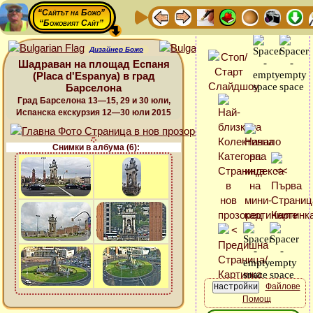
“Сайтът на Божо”
“Божовият Сайт”
Дизайнер Божо
Шадраван на площад Еспаня
(Placa d'Espanya) в град
Барселона
Град Барселона 13—15, 29 и 30 юли,
Испанска екскурзия 12—30 юли 2015
Снимки в албума (6):
Файлове
Помощ