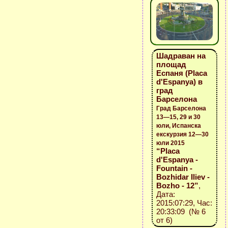
Шадраван на
площад
Еспаня (Placa
d'Espanya) в
град
Барселона
Град Барселона
13—15, 29 и 30
юли, Испанска
екскурзия 12—30
юли 2015
“Placa
d'Espanya -
Fountain -
Bozhidar Iliev -
Bozho - 12”
,
Дата:
2015:07:29, Час:
20:33:09 (№ 6
от 6)