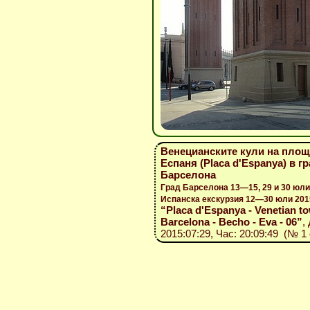
Венецианските кули на пло
Еспаня (Placa d'Espanya) в г
Барселона
Град Барселона 13—15, 29 и 30 юли
Испанска екскурзия 12—30 юли 201
“Placa d'Espanya - Venetian to
Barcelona - Becho - Eva - 06”
,
2015:07:29, Час: 20:09:49 (№ 1 