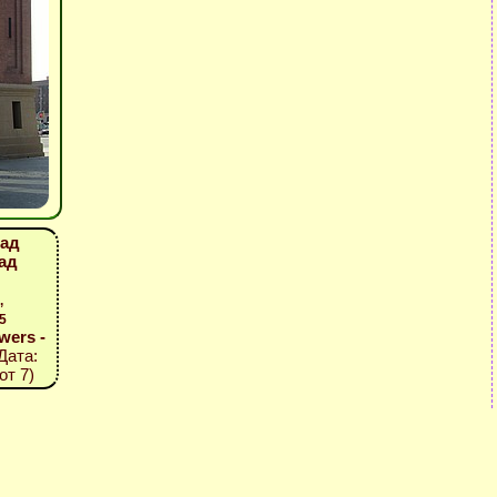
щад
рад
,
5
wers -
 Дата:
от 7)