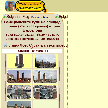
“Сайтът на Божо”
“Божовият Сайт”
Дизайнер Божо
Венецианските кули на площад
Еспаня (Placa d'Espanya) в град
Барселона
Град Барселона 13—15, 29 и 30 юли,
Испанска екскурзия 12—30 юли 2015
Снимки в албума (7):