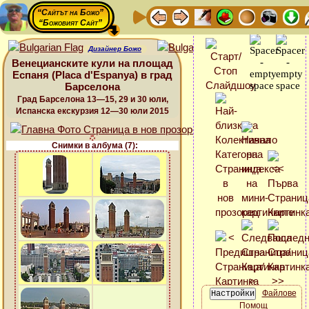
“Сайтът на Божо”
“Божовият Сайт”
Дизайнер Божо
Венецианските кули на площад
Еспаня (Placa d'Espanya) в град
Барселона
Град Барселона 13—15, 29 и 30 юли,
Испанска екскурзия 12—30 юли 2015
Снимки в албума (7):
Файлове
Помощ