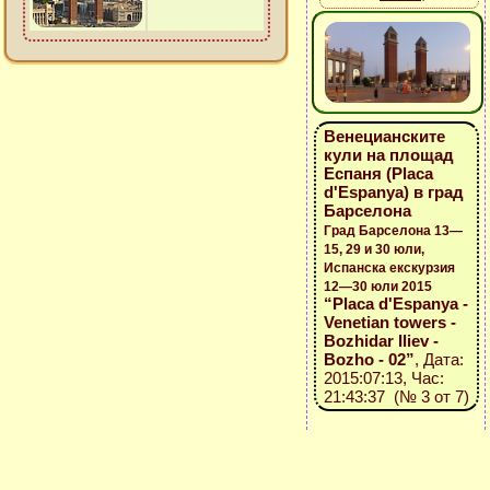
Венецианските
кули на площад
Еспаня (Placa
d'Espanya) в град
Барселона
Град Барселона 13—
15, 29 и 30 юли,
Испанска екскурзия
12—30 юли 2015
“Placa d'Espanya -
Venetian towers -
Bozhidar Iliev -
Bozho - 02”
, Дата:
2015:07:13, Час:
21:43:37 (№ 3 от 7)