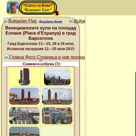
“Сайтът на Божо”
“Божовият Сайт”
Дизайнер Божо
Венецианските кули на площад
Еспаня (Placa d'Espanya) в град
Барселона
Град Барселона 13—15, 29 и 30 юли,
Испанска екскурзия 12—30 юли 2015
Снимки в албума (7):