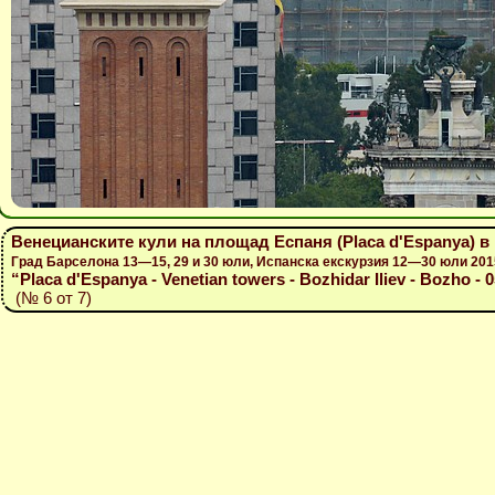
Венецианските кули на площад Еспаня (Placa d'Espanya) в
Град Барселона 13—15, 29 и 30 юли, Испанска екскурзия 12—30 юли 201
“Placa d'Espanya - Venetian towers - Bozhidar Iliev - Bozho - 
(№ 6 от 7)