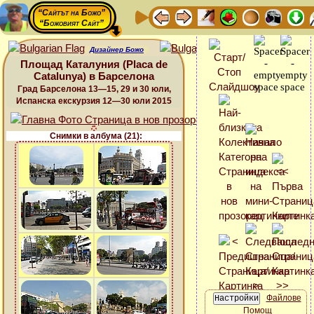
“Сайтът на Божо”
“Божовият Сайт”
Дизайнер Божо
Площад Каталуния (Placa de
Catalunya) в Барселона
Град Барселона 13—15, 29 и 30 юли,
Испанска екскурзия 12—30 юли 2015
Снимки в албума (21):
Файлове
Помощ