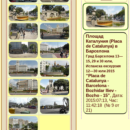
Площад
Каталуния (Placa
de Catalunya) в
Барселона
Град Барселона 13—
15, 29 и 30 юли,
Испанска екскурзия
12—30 юли 2015
“Placa de
Catalunya -
Barcelona -
Bozhidar Iliev -
Bozho - 15”
, Дата:
2015:07:13, Час:
11:42:18 (№ 9 от
21)