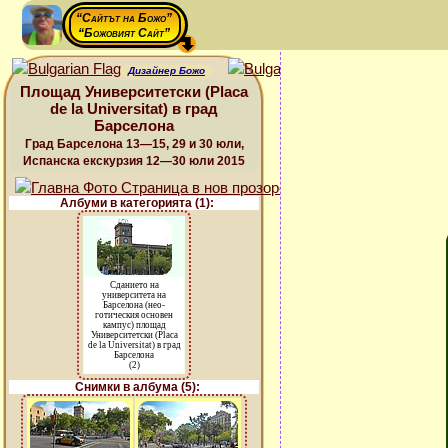
“Сайтът на Божо”
“Божовият Сайт”
Дизайнер Божо
Площад Университетски (Placa
de la Universitat) в град
Барселона
Град Барселона 13—15, 29 и 30 юли,
Испанска екскурзия 12—30 юли 2015
Албуми в категорията (1):
Сданието на
университета на
Барселона (нео-
готическия основен
кампус) площад
Университетски (Placa
de la Universitat) в град
Барселона
(2)
Снимки в албума (5):