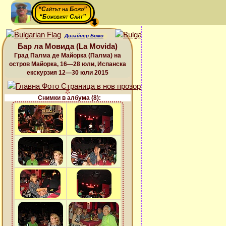
“Сайтът на Божо”
“Божовият Сайт”
Дизайнер Божо
Бар ла Мовида (La Movida)
Град Палма де Майорка (Палма) на
остров Майорка, 16—28 юли, Испанска
екскурзия 12—30 юли 2015
Снимки в албума (8):