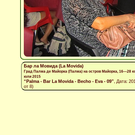
Бар ла Мовида (La Movida)
Град Палма де Майорка (Палма) на остров Майорка, 16—28 ю
юли 2015
“Palma - Bar La Movida - Becho - Eva - 09”
, Дата: 20
от 8)