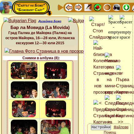
“Сайтът на Божо”
“Божовият Сайт”
Дизайнер Божо
Бар ла Мовида (La Movida)
Град Палма де Майорка (Палма) на
остров Майорка, 16—28 юли, Испанска
екскурзия 12—30 юли 2015
Снимки в албума (8):
Файлове
Помощ