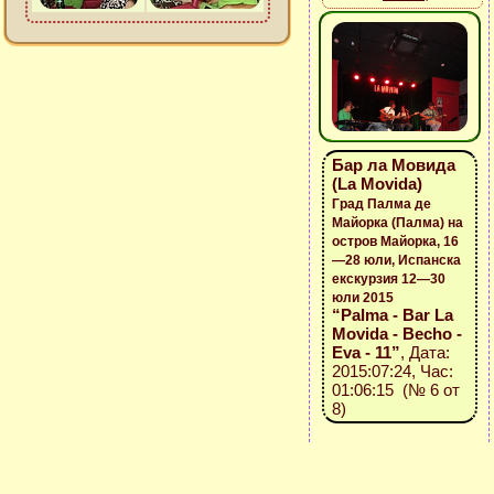
Бар ла Мовида
(La Movida)
Град Палма де
Майорка (Палма) на
остров Майорка, 16
—28 юли, Испанска
екскурзия 12—30
юли 2015
“Palma - Bar La
Movida - Becho -
Eva - 11”
, Дата:
2015:07:24, Час:
01:06:15 (№ 6 от
8)