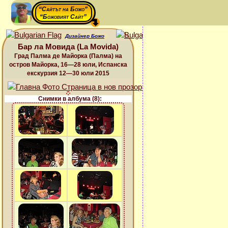
“Сайтът на Божо”
“Божовият Сайт”
Дизайнер Божо
Бар ла Мовида (La Movida)
Град Палма де Майорка (Палма) на
остров Майорка, 16—28 юли, Испанска
екскурзия 12—30 юли 2015
Снимки в албума (8):