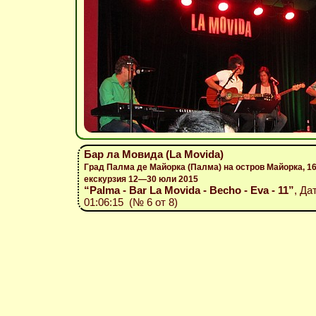
Бар ла Мовида (La Movida)
Град Палма де Майорка (Палма) на остров Майорка, 1
екскурзия 12—30 юли 2015
“Palma - Bar La Movida - Becho - Eva - 11”
, Да
01:06:15 (№ 6 от 8)