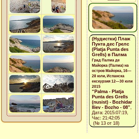
(Нудистки) Плаж
Пунта дес Грелс
(Platja Punta des
Grells) в Палма
Град Палма де
Майорка (Палма) на
остров Майорка, 16—
28 юли, Испанска
екскурзия 12—30 юли
2015
“Palma - Platja
Punta des Grells
(nusist) - Bozhidar
Iliev - Bozho - 08”
,
Дата: 2015:07:19,
Час: 21:42:05
(№ 13 от 18)