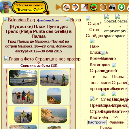
“Сайтът на Божо”
“Божовият Сайт”
Дизайнер Божо
(Нудистки) Плаж Пунта дес
Грелс (Platja Punta des Grells) в
Палма
Град Палма де Майорка (Палма) на
остров Майорка, 16—28 юли, Испанска
екскурзия 12—30 юли 2015
Снимки в албума (18):
Файлове
Помощ