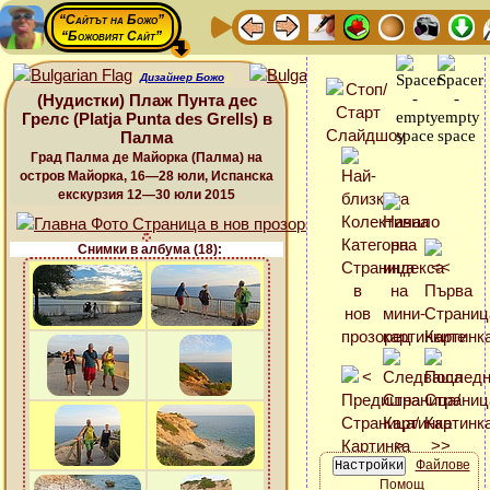
“Сайтът на Божо”
“Божовият Сайт”
Дизайнер Божо
(Нудистки) Плаж Пунта дес
Грелс (Platja Punta des Grells) в
Палма
Град Палма де Майорка (Палма) на
остров Майорка, 16—28 юли, Испанска
екскурзия 12—30 юли 2015
Снимки в албума (18):
Файлове
Помощ