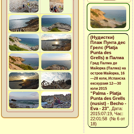
(Нудистки)
Плаж Пунта дес
Грелс (Platja
Punta des
Grells) в Палма
Град Палма де
Майорка (Палма) на
остров Майорка, 16
—28 юли, Испанска
екскурзия 12—30
юли 2015
“Palma - Platja
Punta des Grells
(nusist) - Becho -
Eva - 23”
, Дата:
2015:07:19, Час:
22:01:58 (№ 6 от
18)