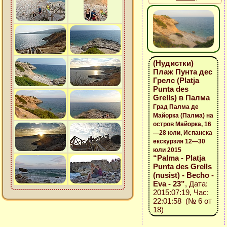
(Нудистки)
Плаж Пунта дес
Грелс (Platja
Punta des
Grells) в Палма
Град Палма де
Майорка (Палма) на
остров Майорка, 16
—28 юли, Испанска
екскурзия 12—30
юли 2015
“Palma - Platja
Punta des Grells
(nusist) - Becho -
Eva - 23”
, Дата:
2015:07:19, Час:
22:01:58 (№ 6 от
18)