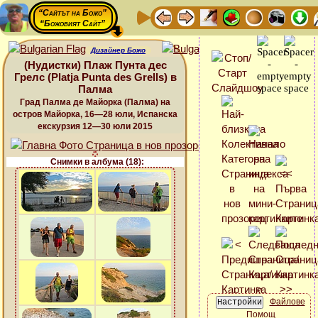
“Сайтът на Божо”
“Божовият Сайт”
Дизайнер Божо
(Нудистки) Плаж Пунта дес
Грелс (Platja Punta des Grells) в
Палма
Град Палма де Майорка (Палма) на
остров Майорка, 16—28 юли, Испанска
екскурзия 12—30 юли 2015
Снимки в албума (18):
Файлове
Помощ