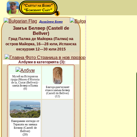
“Сайтът на Божо”
“Божовият Сайт”
Дизайнер Божо
Замък Белвер (Castell de
Bellver)
Град Палма де Майорка (Палма) на
остров Майорка, 16—28 юли, Испанска
екскурзия 12—30 юли 2015
Албуми в категорията (3):
Музей на История на
града (Museu d'Historia
de la_Ciutat (Bellver)) -
замък Белвер в Палма
Благородническият
(0)
етаж в замъка Белвер
(Castell de Bellver)
(12)
Панорамни изгледи от
Терасата на замъка
Белвер (Castell de
Bellver)
(20)