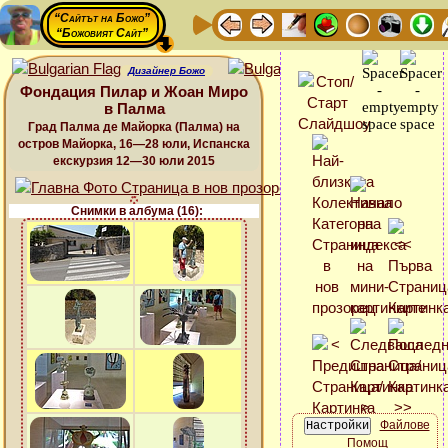
“Сайтът на Божо”
“Божовият Сайт”
Дизайнер Божо
Фондация Пилар и Жоан Миро
в Палма
Град Палма де Майорка (Палма) на
остров Майорка, 16—28 юли, Испанска
екскурзия 12—30 юли 2015
Снимки в албума (16):
Файлове
Помощ