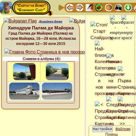
“Сайтът на Божо”
“Божовият Сайт”
Дизайнер Божо
Хиподрум Палма де Майорка
Град Палма де Майорка (Палма) на
остров Майорка, 16—28 юли, Испанска
екскурзия 12—30 юли 2015
Снимки в албума (4):
Файлове
Помощ