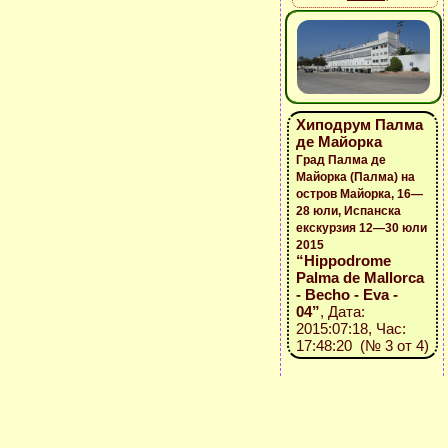
Хиподрум Палма
де Майорка
Град Палма де
Майорка (Палма) на
остров Майорка, 16—
28 юли, Испанска
екскурзия 12—30 юли
2015
“Hippodrome
Palma de Mallorca
- Becho - Eva -
04”
, Дата:
2015:07:18, Час:
17:48:20 (№ 3 от 4)