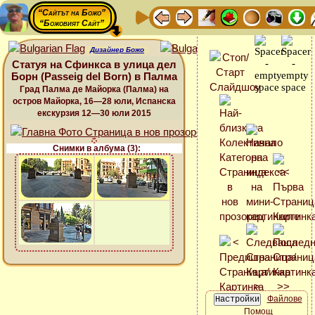
“Сайтът на Божо”
“Божовият Сайт”
Дизайнер Божо
Статуя на Сфинкса в улица дел
Борн (Passeig del Born) в Палма
Град Палма де Майорка (Палма) на
остров Майорка, 16—28 юли, Испанска
екскурзия 12—30 юли 2015
Снимки в албума (3):
Файлове
Помощ