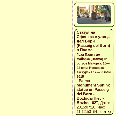
Статуя на
Сфинкса в улица
дел Борн
(Passeig del Born)
в Палма
Град Палма де
Майорка (Палма) на
остров Майорка, 16—
28 юли, Испанска
екскурзия 12—30 юли
2015
“Palma -
Monument Sphinx
statue on Passeig
del Born -
Bozhidar Iliev -
Bozho - 02”
, Дата:
2015:07:20, Час:
11:12:50 (№ 2 от 3)