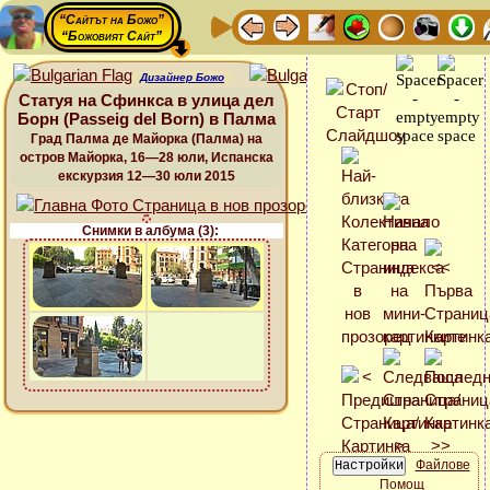
“Сайтът на Божо”
“Божовият Сайт”
Дизайнер Божо
Статуя на Сфинкса в улица дел
Борн (Passeig del Born) в Палма
Град Палма де Майорка (Палма) на
остров Майорка, 16—28 юли, Испанска
екскурзия 12—30 юли 2015
Снимки в албума (3):
Файлове
Помощ