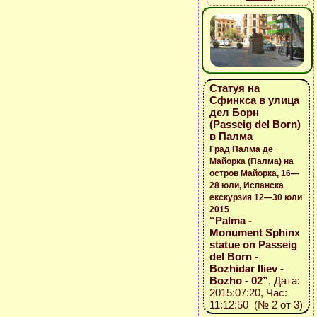
Статуя на
Сфинкса в улица
дел Борн
(Passeig del Born)
в Палма
Град Палма де
Майорка (Палма) на
остров Майорка, 16—
28 юли, Испанска
екскурзия 12—30 юли
2015
“Palma -
Monument Sphinx
statue on Passeig
del Born -
Bozhidar Iliev -
Bozho - 02”
, Дата:
2015:07:20, Час:
11:12:50 (№ 2 от 3)