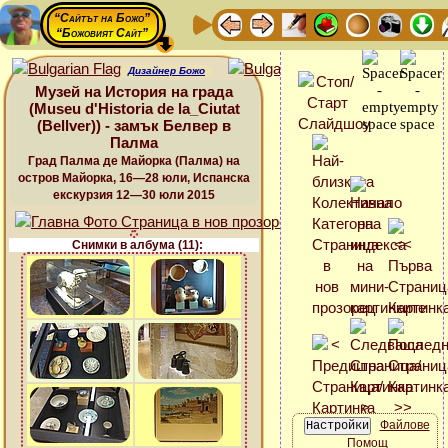
“Сайтът на Божо”
“Божовият Сайт”
Дизайнер Божо
Музей на История на града
(Museu d'Historia de la_Ciutat
(Bellver)) - замък Белвер в
Палма
Град Палма де Майорка (Палма) на
остров Майорка, 16—28 юли, Испанска
екскурзия 12—30 юли 2015
Снимки в албума (11):
Файлове
Помощ