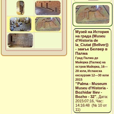
Музей на История
на града (Museu
d'Historia de
la_Ciutat (Bellver))
- замък Белвер в
Палма
Град Палма де
Майорка (Палма) на
остров Майорка, 16—
28 юли, Испанска
екскурзия 12—30 юли
2015
“Palma - Museum
Museu d'Historia -
Bozhidar Iliev -
Bozho - 32”
, Дата:
2015:07:16, Час:
14:16:48 (№ 10 от
11)