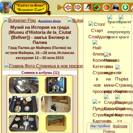
“Сайтът на Божо”
“Божовият Сайт”
Дизайнер Божо
Музей на История на града
(Museu d'Historia de la_Ciutat
(Bellver)) - замък Белвер в
Палма
Град Палма де Майорка (Палма) на
остров Майорка, 16—28 юли, Испанска
екскурзия 12—30 юли 2015
Снимки в албума (11):
Файлове
Помощ