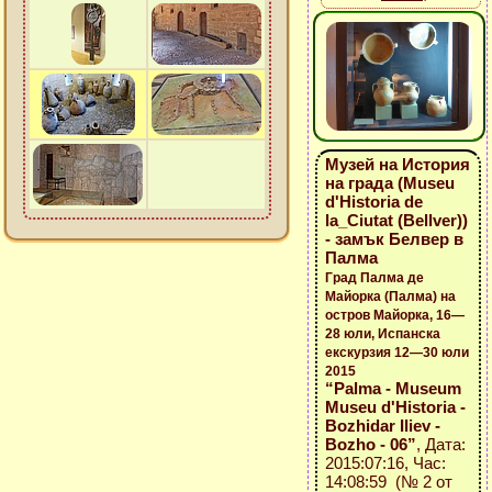
Музей на История
на града (Museu
d'Historia de
la_Ciutat (Bellver))
- замък Белвер в
Палма
Град Палма де
Майорка (Палма) на
остров Майорка, 16—
28 юли, Испанска
екскурзия 12—30 юли
2015
“Palma - Museum
Museu d'Historia -
Bozhidar Iliev -
Bozho - 06”
, Дата:
2015:07:16, Час:
14:08:59 (№ 2 от