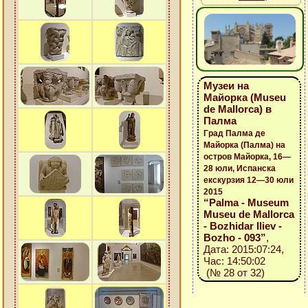
Музеи на
Майорка (Museu
de Mallorca) в
Палма
Град Палма де
Майорка (Палма) на
остров Майорка, 16—
28 юли, Испанска
екскурзия 12—30 юли
2015
“Palma - Museum
Museu de Mallorca
- Bozhidar Iliev -
Bozho - 093”
,
Дата: 2015:07:24,
Час: 14:50:02
(№ 28 от 32)