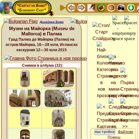
“Сайтът на Божо”
“Божовият Сайт”
Дизайнер Божо
Музеи на Майорка (Museu de
Mallorca) в Палма
Град Палма де Майорка (Палма) на
остров Майорка, 16—28 юли, Испанска
екскурзия 12—30 юли 2015
Снимки в албума (32):
Файлове
Помощ