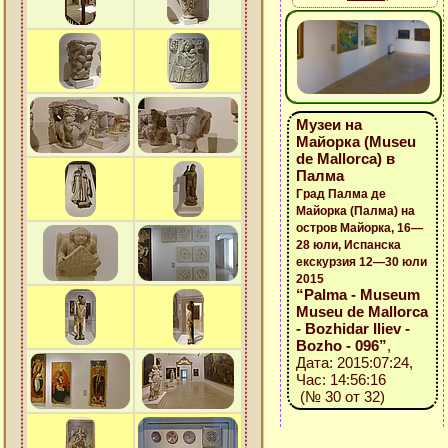
Музеи на
Майорка (Museu
de Mallorca) в
Палма
Град Палма де
Майорка (Палма) на
остров Майорка, 16—
28 юли, Испанска
екскурзия 12—30 юли
2015
“Palma - Museum
Museu de Mallorca
- Bozhidar Iliev -
Bozho - 096”
,
Дата: 2015:07:24,
Час: 14:56:16
(№ 30 от 32)