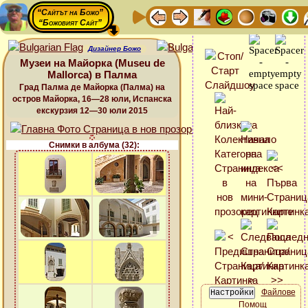
“Сайтът на Божо”
“Божовият Сайт”
Дизайнер Божо
Музеи на Майорка (Museu de
Mallorca) в Палма
Град Палма де Майорка (Палма) на
остров Майорка, 16—28 юли, Испанска
екскурзия 12—30 юли 2015
Снимки в албума (32):
Файлове
Помощ