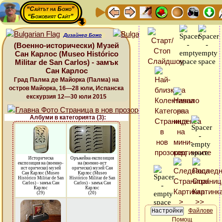
“Сайтът на Божо”
“Божовият Сайт”
Дизайнер Божо
(Военно-исторически) Музей
Сан Карлос (Museo Histórico
Militar de San Carlos) - замък
Сан Карлос
Град Палма де Майорка (Палма) на
остров Майорка, 16—28 юли, Испанска
екскурзия 12—30 юли 2015
Албуми в категорията (3):
Историческа
Оръжейна експозиция
експозиция на (военно-
на (военно-ист
ист орически) музей
орически) музей Сан
Сан Карлос (Museo
Карлос (Museo
Histórico Militar de San
Histórico Militar de San
Carlos) - замък Сан
Carlos) - замък Сан
Карлос
Карлос
(29)
(20)
Файлове
Помощ