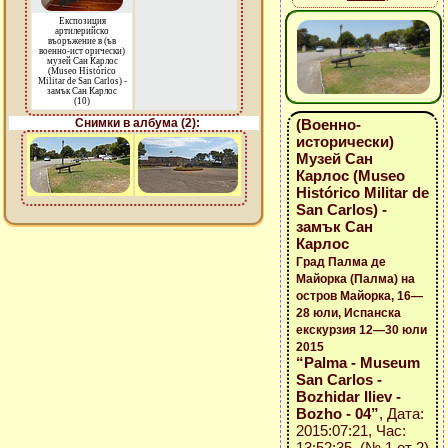
Експозиция
артилерийско
въоръжение в (ъв
военно-ист орически)
музей Сан Карлос
(Museo Histórico
Militar de San Carlos) -
замък Сан Карлос
(10)
Снимки в албума (2):
(Военно-
исторически)
Музей Сан
Карлос (Museo
Histórico Militar de
San Carlos) -
замък Сан
Карлос
Град Палма де
Майорка (Палма) на
остров Майорка, 16—
28 юли, Испанска
екскурзия 12—30 юли
2015
“Palma - Museum
San Carlos -
Bozhidar Iliev -
Bozho - 04”
, Дата:
2015:07:21, Час:
13:52:35 (№ 1 от 2)