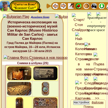
“Сайтът на Божо”
“Божовият Сайт”
Дизайнер Божо
Историческа експозиция на
(военно-исторически) музей
Сан Карлос (Museo Histórico
Militar de San Carlos) - замък
Сан Карлос
Град Палма де Майорка (Палма) на
остров Майорка, 16—28 юли, Испанска
екскурзия 12—30 юли 2015
Снимки в албума (29):
Файлове
Помощ