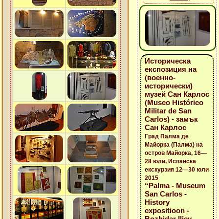
Историческа
експозиция на
(военно-
исторически)
музей Сан Карлос
(Museo Histórico
Militar de San
Carlos) - замък
Сан Карлос
Град Палма де
Майорка (Палма) на
остров Майорка, 16—
28 юли, Испанска
екскурзия 12—30 юли
2015
“Palma - Museum
San Carlos -
History
expositioon -
Bozhidar Iliev -