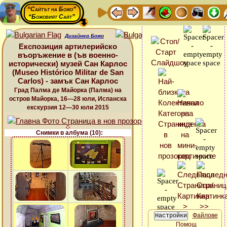
“Сайтът на Божо”
“Божовият Сайт”
Дизайнер Божо
Експозиция артилерийско
въоръжение в (ъв военно-
исторически) музей Сан Карлос
(Museo Histórico Militar de San
Carlos) - замък Сан Карлос
Град Палма де Майорка (Палма) на
остров Майорка, 16—28 юли, Испанска
екскурзия 12—30 юли 2015
Снимки в албума (10):
Файлове
Помощ