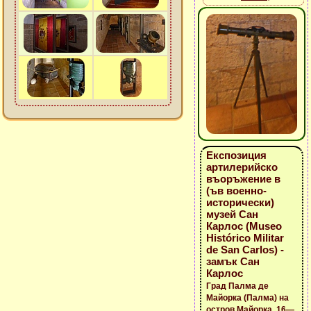
Експозиция
артилерийско
въоръжение в
(ъв военно-
исторически)
музей Сан
Карлос (Museo
Histórico Militar
de San Carlos) -
замък Сан
Карлос
Град Палма де
Майорка (Палма) на
остров Майорка, 16—