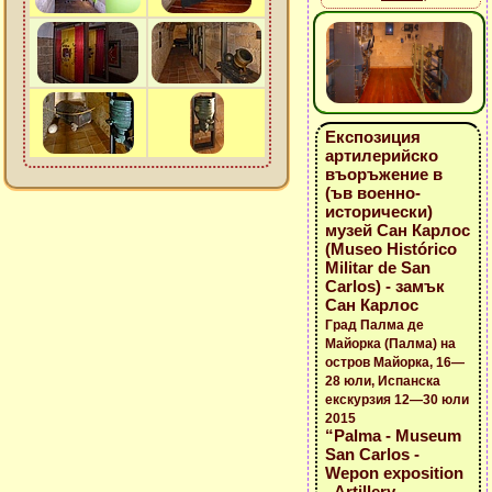
Експозиция
артилерийско
въоръжение в
(ъв военно-
исторически)
музей Сан Карлос
(Museo Histórico
Militar de San
Carlos) - замък
Сан Карлос
Град Палма де
Майорка (Палма) на
остров Майорка, 16—
28 юли, Испанска
екскурзия 12—30 юли
2015
“Palma - Museum
San Carlos -
Wepon exposition
- Artillery -