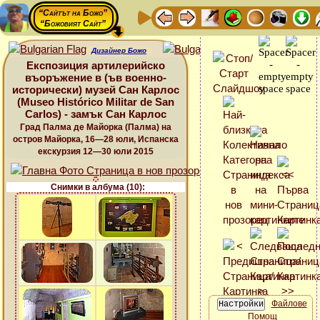
“Сайтът на Божо”
“Божовият Сайт”
Дизайнер Божо
Експозиция артилерийско
въоръжение в (ъв военно-
исторически) музей Сан Карлос
(Museo Histórico Militar de San
Carlos) - замък Сан Карлос
Град Палма де Майорка (Палма) на
остров Майорка, 16—28 юли, Испанска
екскурзия 12—30 юли 2015
Снимки в албума (10):
Файлове
Помощ