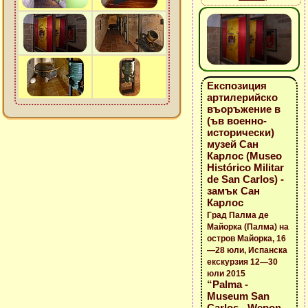
Експозиция
артилерийско
въоръжение в
(ъв военно-
исторически)
музей Сан
Карлос (Museo
Histórico Militar
de San Carlos) -
замък Сан
Карлос
Град Палма де
Майорка (Палма) на
остров Майорка, 16
—28 юли, Испанска
екскурзия 12—30
юли 2015
“Palma -
Museum San
Carlos - Wepon