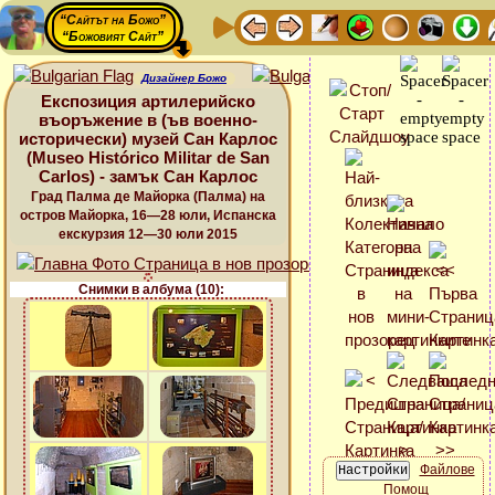
“Сайтът на Божо”
“Божовият Сайт”
Дизайнер Божо
Експозиция артилерийско
въоръжение в (ъв военно-
исторически) музей Сан Карлос
(Museo Histórico Militar de San
Carlos) - замък Сан Карлос
Град Палма де Майорка (Палма) на
остров Майорка, 16—28 юли, Испанска
екскурзия 12—30 юли 2015
Снимки в албума (10):
Файлове
Помощ