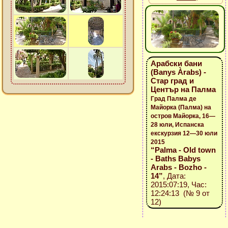
Арабски бани
(Banys Àrabs) -
Стар град и
Център на Палма
Град Палма де
Майорка (Палма) на
остров Майорка, 16—
28 юли, Испанска
екскурзия 12—30 юли
2015
“Palma - Old town
- Baths Babys
Arabs - Bozho -
14”
, Дата:
2015:07:19, Час:
12:24:13 (№ 9 от
12)