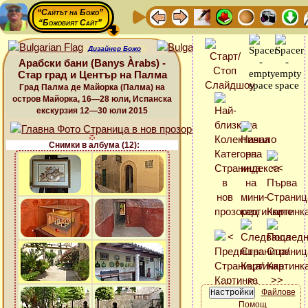
“Сайтът на Божо”
“Божовият Сайт”
Дизайнер Божо
Арабски бани (Banys Àrabs) -
Стар град и Център на Палма
Град Палма де Майорка (Палма) на
остров Майорка, 16—28 юли, Испанска
екскурзия 12—30 юли 2015
Снимки в албума (12):
Файлове
Помощ