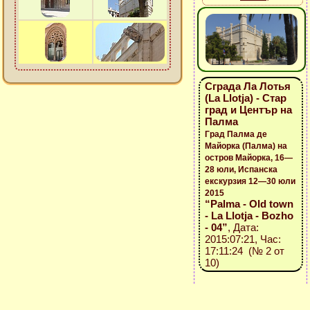
Сграда Ла Лотья
(La Llotja) - Стар
град и Център на
Палма
Град Палма де
Майорка (Палма) на
остров Майорка, 16—
28 юли, Испанска
екскурзия 12—30 юли
2015
“Palma - Old town
- La Llotja - Bozho
- 04”
, Дата:
2015:07:21, Час:
17:11:24 (№ 2 от
10)