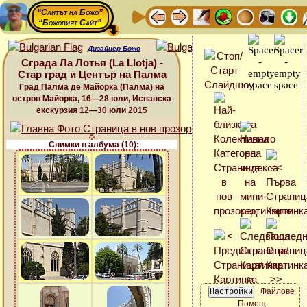
“Сайтът на Божо”
“Божовият Сайт”
Дизайнер Божо
Сграда Ла Лотья (La Llotja) -
Стар град и Център на Палма
Град Палма де Майорка (Палма) на
остров Майорка, 16—28 юли, Испанска
екскурзия 12—30 юли 2015
Снимки в албума (10):
Файлове
Помощ