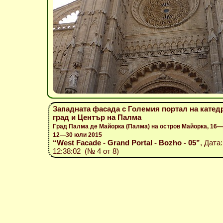
Западната фасада с Големия портал на катедр
град и Център на Палма
Град Палма де Майорка (Палма) на остров Майорка, 16—
12—30 юли 2015
“West Facade - Grand Portal - Bozho - 05”
, Дата
12:38:02 (№ 4 от 8)