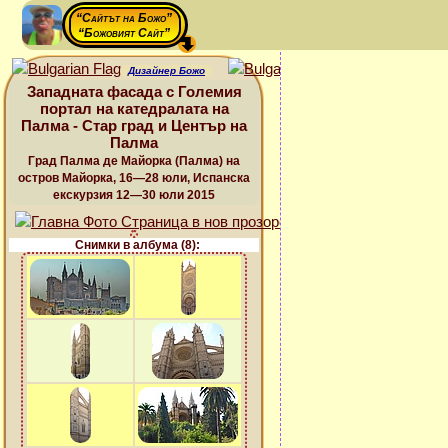
“Сайтът на Божо”
“Божовият Сайт”
Дизайнер Божо
Западната фасада с Големия
портал на катедралата на
Палма - Стар град и Център на
Палма
Град Палма де Майорка (Палма) на
остров Майорка, 16—28 юли, Испанска
екскурзия 12—30 юли 2015
Снимки в албума (8):