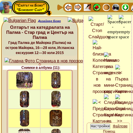
“Сайтът на Божо”
“Божовият Сайт”
Дизайнер Божо
Олтарът на катедралата на
Палма - Стар град и Център на
Палма
Град Палма де Майорка (Палма) на
остров Майорка, 16—28 юли, Испанска
екскурзия 12—30 юли 2015
Снимки в албума (11):
Файлове
Помощ