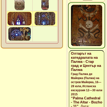
Олтарът на
катедралата на
Палма - Стар
град и Център на
Палма
Град Палма де
Майорка (Палма) на
остров Майорка, 16—
28 юли, Испанска
екскурзия 12—30 юли
2015
“Palma Cathedral
- The Altar - Bozho
- 11”
, Дата: