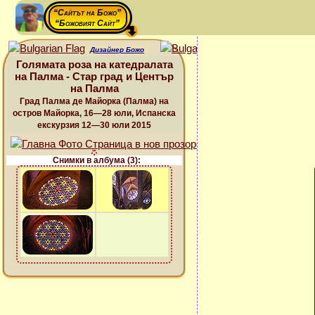
“Сайтът на Божо”
“Божовият Сайт”
Дизайнер Божо
Голямата роза на катедралата
на Палма - Стар град и Център
на Палма
Град Палма де Майорка (Палма) на
остров Майорка, 16—28 юли, Испанска
екскурзия 12—30 юли 2015
Снимки в албума (3):