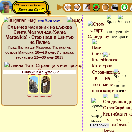
“Сайтът на Божо”
“Божовият Сайт”
Дизайнер Божо
Слънчев часовник на църква
Санта Маргалида (Santa
Margalida) - Стар град и Център
на Палма
Град Палма де Майорка (Палма) на
остров Майорка, 16—28 юли, Испанска
екскурзия 12—30 юли 2015
Снимки в албума (2):
Файлове
Помощ